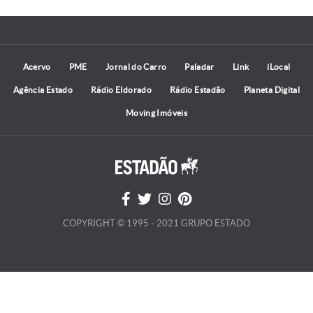
Acervo
PME
Jornal do Carro
Paladar
Link
iLocal
Agência Estado
Rádio Eldorado
Rádio Estadão
Planeta Digital
Moving Imóveis
COPYRIGHT © 1995 - 2021 GRUPO ESTADO