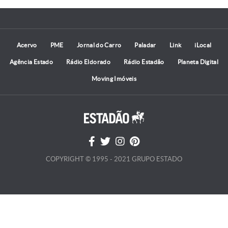
Acervo
PME
Jornal do Carro
Paladar
Link
iLocal
Agência Estado
Rádio Eldorado
Rádio Estadão
Planeta Digital
Moving Imóveis
COPYRIGHT © 1995 - 2021 GRUPO ESTADO