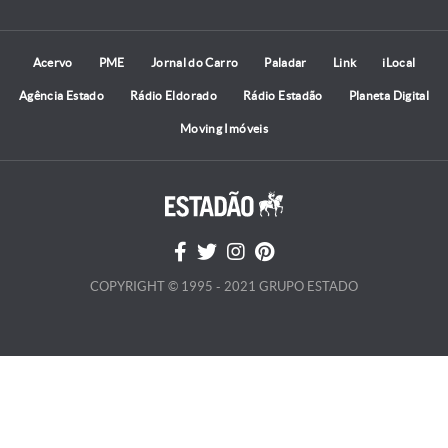
Acervo
PME
Jornal do Carro
Paladar
Link
iLocal
Agência Estado
Rádio Eldorado
Rádio Estadão
Planeta Digital
Moving Imóveis
COPYRIGHT © 1995 - 2021 GRUPO ESTADO