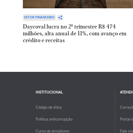
SETOR FINANCEIRO
Daycoval lucra no 2º trimestre R$ 474
milhões, alta anual de 11%, com avanço em
crédito e receitas
INSTITUCIONAL
ATEND
Código de ética
Correç
Politica anticorrupção
Portal 
Curso de jornalismo
Fale co