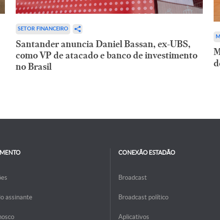
SETOR FINANCEIRO
M
Santander anuncia Daniel Bassan, ex-UBS,
M
como VP de atacado e banco de investimento
d
no Brasil
IMENTO
CONEXÃO ESTADÃO
ões
Broadcast
do assinante
Broadcast político
nosco
Aplicativos