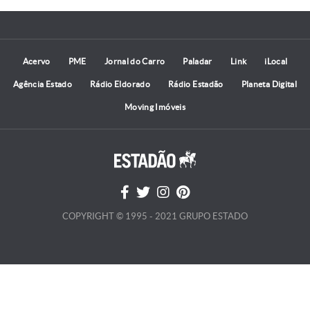
Acervo
PME
Jornal do Carro
Paladar
Link
iLocal
Agência Estado
Rádio Eldorado
Rádio Estadão
Planeta Digital
Moving Imóveis
COPYRIGHT © 1995 - 2021 GRUPO ESTADO