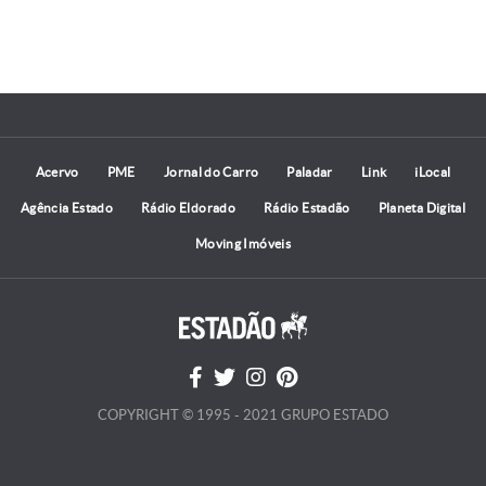
Acervo
PME
Jornal do Carro
Paladar
Link
iLocal
Agência Estado
Rádio Eldorado
Rádio Estadão
Planeta Digital
Moving Imóveis
COPYRIGHT © 1995 - 2021 GRUPO ESTADO