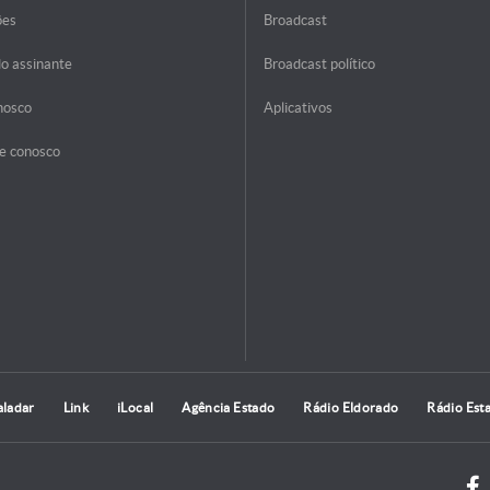
ões
Broadcast
do assinante
Broadcast político
nosco
Aplicativos
e conosco
aladar
Link
iLocal
Agência Estado
Rádio Eldorado
Rádio Est