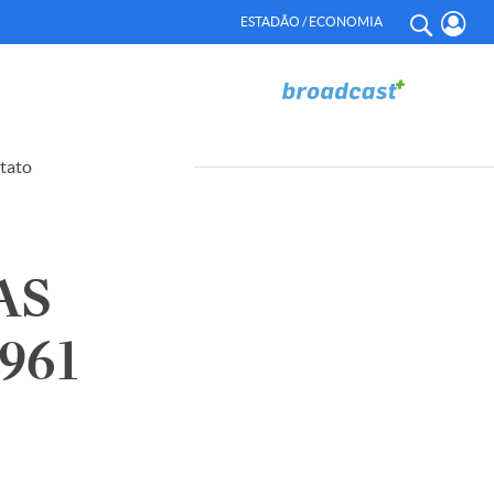
ESTADÃO / ECONOMIA
tato
AS
961