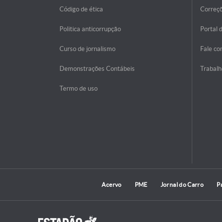
Código de ética
Correç
Politica anticorrupção
Portal 
Curso de jornalismo
Fale co
Demonstrações Contábeis
Trabalh
Termo de uso
Acervo
PME
Jornal do Carro
P