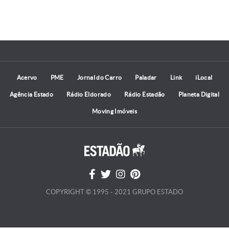
Acervo
PME
Jornal do Carro
Paladar
Link
iLocal
Agência Estado
Rádio Eldorado
Rádio Estadão
Planeta Digital
Moving Imóveis
COPYRIGHT © 1995 - 2021 GRUPO ESTADO