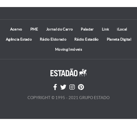
Acervo
PME
Jornal do Carro
Paladar
Link
iLocal
Agência Estado
Rádio Eldorado
Rádio Estadão
Planeta Digital
Moving Imóveis
COPYRIGHT © 1995 - 2021 GRUPO ESTADO