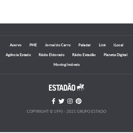
Acervo
PME
Jornal do Carro
Paladar
Link
iLocal
Agência Estado
Rádio Eldorado
Rádio Estadão
Planeta Digital
Moving Imóveis
COPYRIGHT © 1995 - 2021 GRUPO ESTADO