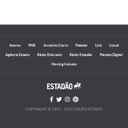
Acervo
PME
Jornal do Carro
Paladar
Link
iLocal
Agência Estado
Rádio Eldorado
Rádio Estadão
Planeta Digital
Moving Imóveis
COPYRIGHT © 1995 - 2021 GRUPO ESTADO