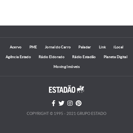
Acervo
PME
Jornal do Carro
Paladar
Link
iLocal
Agência Estado
Rádio Eldorado
Rádio Estadão
Planeta Digital
Moving Imóveis
COPYRIGHT © 1995 - 2021 GRUPO ESTADO