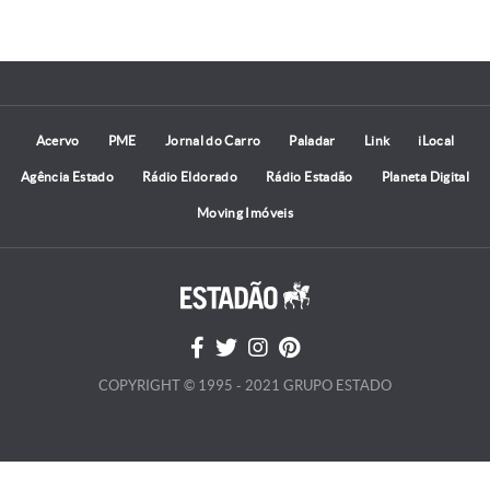
Acervo
PME
Jornal do Carro
Paladar
Link
iLocal
Agência Estado
Rádio Eldorado
Rádio Estadão
Planeta Digital
Moving Imóveis
COPYRIGHT © 1995 - 2021 GRUPO ESTADO