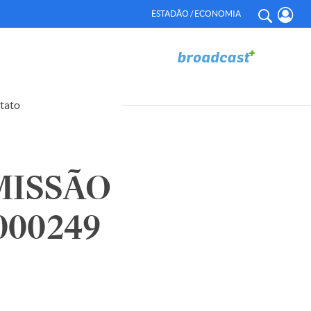
ESTADÃO / ECONOMIA
tato
MISSÃO
000249