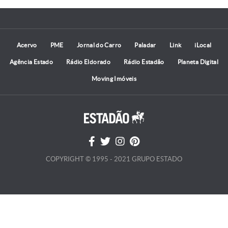
Acervo
PME
Jornal do Carro
Paladar
Link
iLocal
Agência Estado
Rádio Eldorado
Rádio Estadão
Planeta Digital
Moving Imóveis
COPYRIGHT © 1995 - 2021 GRUPO ESTADO