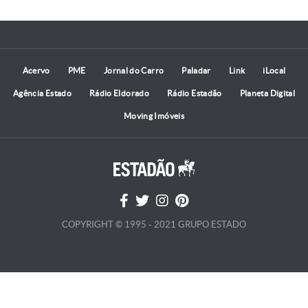
Acervo
PME
Jornal do Carro
Paladar
Link
iLocal
Agência Estado
Rádio Eldorado
Rádio Estadão
Planeta Digital
Moving Imóveis
COPYRIGHT © 1995 - 2021 GRUPO ESTADO