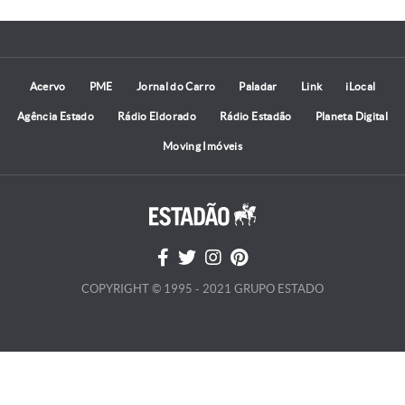
Acervo
PME
Jornal do Carro
Paladar
Link
iLocal
Agência Estado
Rádio Eldorado
Rádio Estadão
Planeta Digital
Moving Imóveis
COPYRIGHT © 1995 - 2021 GRUPO ESTADO