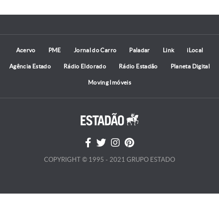
Acervo
PME
Jornal do Carro
Paladar
Link
iLocal
Agência Estado
Rádio Eldorado
Rádio Estadão
Planeta Digital
Moving Imóveis
COPYRIGHT © 1995 - 2021 GRUPO ESTADO