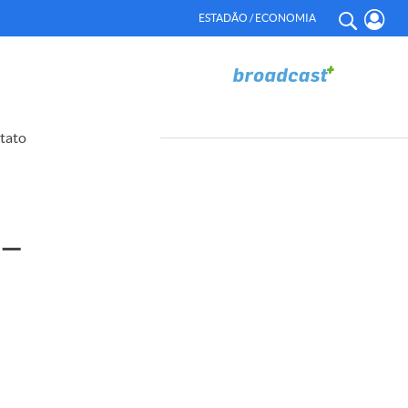
ESTADÃO / ECONOMIA
tato
–