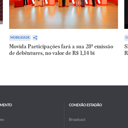
C
MOBILIDADE
S
Movida Participações fará a sua 28ª emissão
R
de debêntures, no valor de R$ 1,14 bi
IMENTO
CONEXÃO ESTADÃO
ões
Broadcast