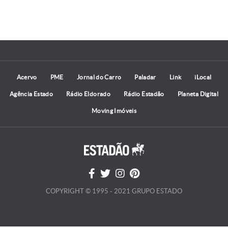
Acervo
PME
Jornal do Carro
Paladar
Link
iLocal
Agência Estado
Rádio Eldorado
Rádio Estadão
Planeta Digital
Moving Imóveis
COPYRIGHT © 1995 - 2021 GRUPO ESTADO