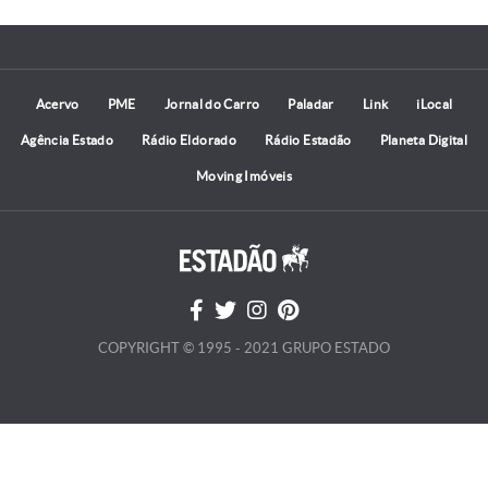
Acervo
PME
Jornal do Carro
Paladar
Link
iLocal
Agência Estado
Rádio Eldorado
Rádio Estadão
Planeta Digital
Moving Imóveis
COPYRIGHT © 1995 - 2021 GRUPO ESTADO