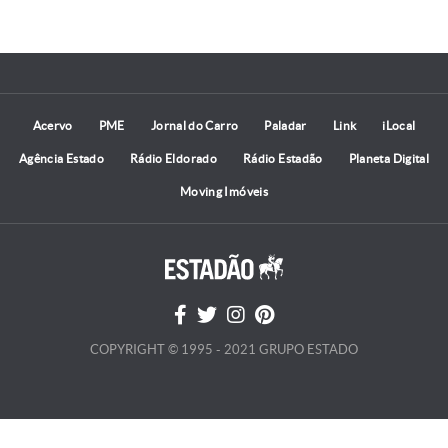
Acervo
PME
Jornal do Carro
Paladar
Link
iLocal
Agência Estado
Rádio Eldorado
Rádio Estadão
Planeta Digital
Moving Imóveis
COPYRIGHT © 1995 - 2021 GRUPO ESTADO