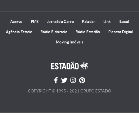
Acervo
PME
Jornal do Carro
Paladar
Link
iLocal
Agência Estado
Rádio Eldorado
Rádio Estadão
Planeta Digital
Moving Imóveis
COPYRIGHT © 1995 - 2021 GRUPO ESTADO