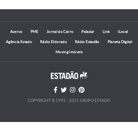
Acervo
PME
Jornal do Carro
Paladar
Link
iLocal
Agência Estado
Rádio Eldorado
Rádio Estadão
Planeta Digital
Moving Imóveis
COPYRIGHT © 1995 - 2021 GRUPO ESTADO