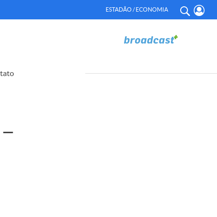
ESTADÃO / ECONOMIA
tato
 –