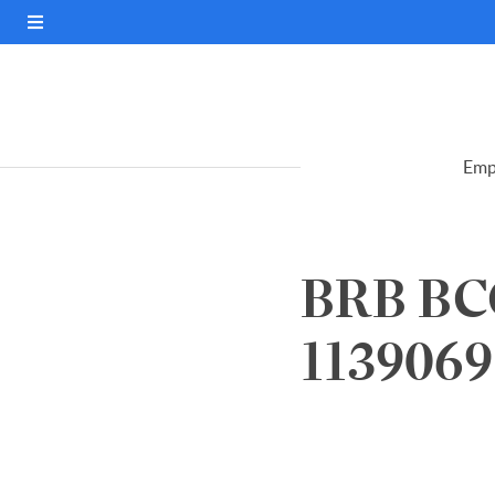
Emp
BRB BCO
1139069