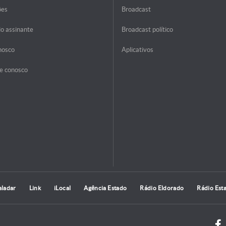
ões
Broadcast
do assinante
Broadcast político
nosco
Aplicativos
e conosco
aladar
Link
iLocal
Agência Estado
Rádio Eldorado
Rádio Est