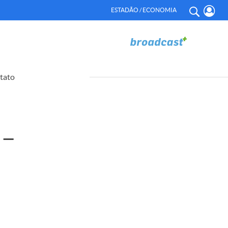
ESTADÃO / ECONOMIA
tato
 –