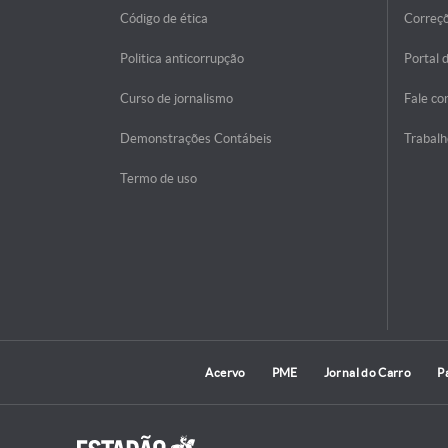
Código de ética
Correç
Politica anticorrupção
Portal 
Curso de jornalismo
Fale co
Demonstrações Contábeis
Trabalh
Termo de uso
Acervo
PME
Jornal do Carro
P