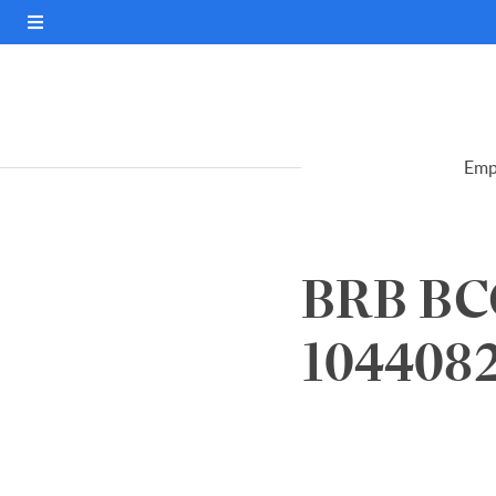
Emp
BRB BCO
104408