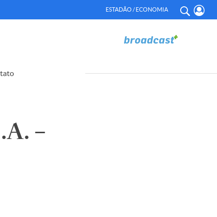
ESTADÃO / ECONOMIA
tato
A. –