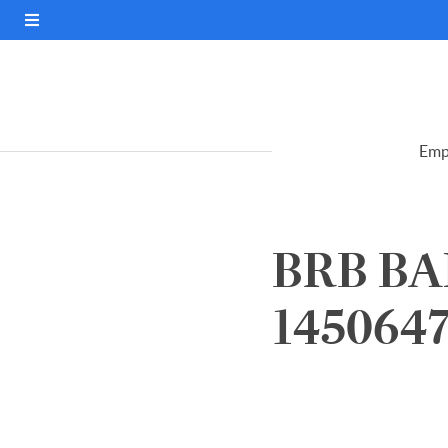
Emp
BRB BA
145064