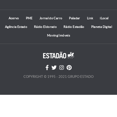
Acervo
PME
Jornal do Carro
Paladar
Link
iLocal
Agência Estado
Rádio Eldorado
Rádio Estadão
Planeta Digital
Moving Imóveis
COPYRIGHT © 1995 - 2021 GRUPO ESTADO