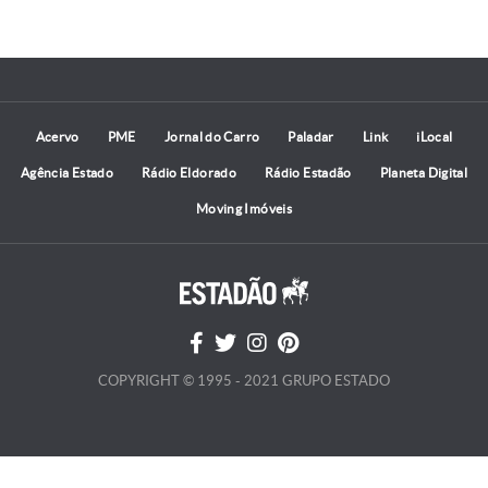
Acervo
PME
Jornal do Carro
Paladar
Link
iLocal
Agência Estado
Rádio Eldorado
Rádio Estadão
Planeta Digital
Moving Imóveis
COPYRIGHT © 1995 - 2021 GRUPO ESTADO