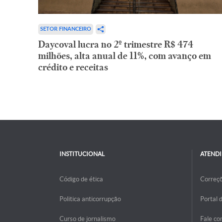
SETOR FINANCEIRO
Daycoval lucra no 2º trimestre R$ 474
milhões, alta anual de 11%, com avanço em
crédito e receitas
INSTITUCIONAL
ATEND
Código de ética
Correç
Politica anticorrupção
Portal 
Curso de jornalismo
Fale co