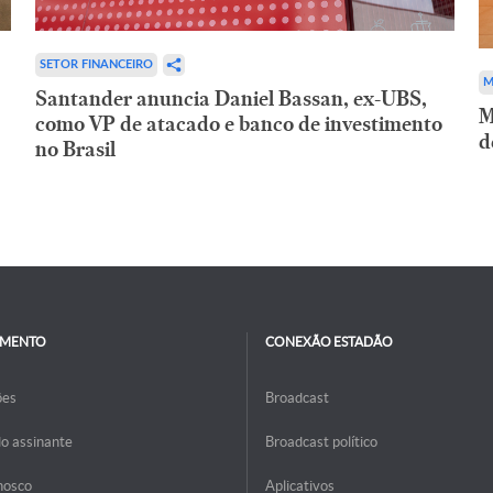
SETOR FINANCEIRO
M
Santander anuncia Daniel Bassan, ex-UBS,
M
como VP de atacado e banco de investimento
d
no Brasil
IMENTO
CONEXÃO ESTADÃO
ões
Broadcast
do assinante
Broadcast político
nosco
Aplicativos