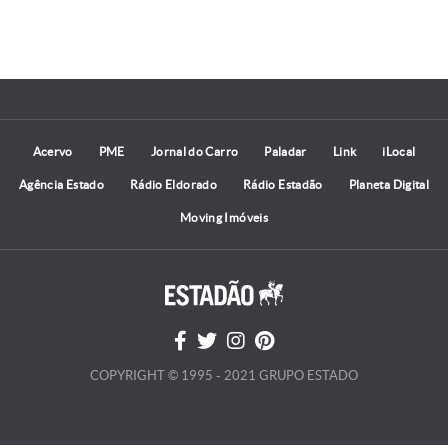
Acervo
PME
Jornal do Carro
Paladar
Link
iLocal
Agência Estado
Rádio Eldorado
Rádio Estadão
Planeta Digital
Moving Imóveis
COPYRIGHT © 1995 - 2021 GRUPO ESTADO