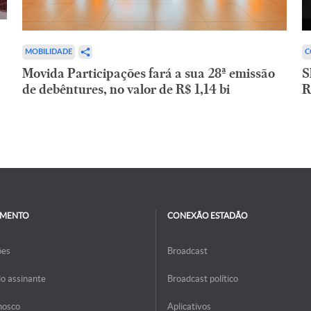
C
MOBILIDADE
S
Movida Participações fará a sua 28ª emissão
R
de debêntures, no valor de R$ 1,14 bi
IMENTO
CONEXÃO ESTADÃO
ões
Broadcast
do assinante
Broadcast político
nosco
Aplicativos