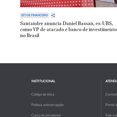
SETOR FINANCEIRO
Santander anuncia Daniel Bassan, ex-UBS,
como VP de atacado e banco de investimento
no Brasil
INSTITUCIONAL
ATEND
Código de ética
Correç
Politica anticorrupção
Portal 
Curso de jornalismo
Fale co