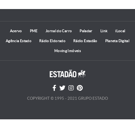
Acervo
PME
Jornal do Carro
Paladar
Link
iLocal
Agência Estado
Rádio Eldorado
Rádio Estadão
Planeta Digital
Moving Imóveis
COPYRIGHT © 1995 - 2021 GRUPO ESTADO