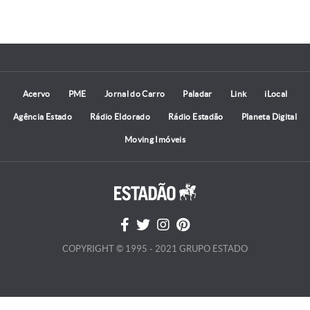
Acervo
PME
Jornal do Carro
Paladar
Link
iLocal
Agência Estado
Rádio Eldorado
Rádio Estadão
Planeta Digital
Moving Imóveis
COPYRIGHT © 1995 - 2021 GRUPO ESTADO