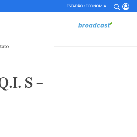
ESTADÃO / ECONOMIA
tato
I. S –