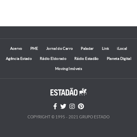
Acervo
PME
Jornal do Carro
Paladar
Link
iLocal
Agência Estado
Rádio Eldorado
Rádio Estadão
Planeta Digital
Moving Imóveis
COPYRIGHT © 1995 - 2021 GRUPO ESTADO