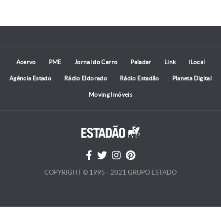
Acervo
PME
Jornal do Carro
Paladar
Link
iLocal
Agência Estado
Rádio Eldorado
Rádio Estadão
Planeta Digital
Moving Imóveis
COPYRIGHT © 1995 - 2021 GRUPO ESTADO