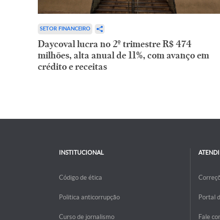
SETOR FINANCEIRO
Daycoval lucra no 2º trimestre R$ 474
milhões, alta anual de 11%, com avanço em
crédito e receitas
INSTITUCIONAL
ATEND
Código de ética
Correç
Politica anticorrupção
Portal 
Curso de jornalismo
Fale co