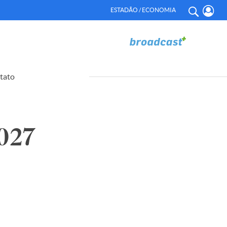
ESTADÃO / ECONOMIA
tato
027