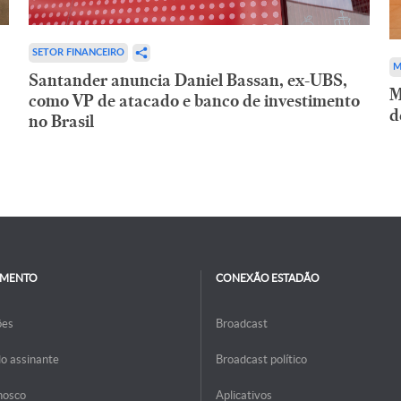
SETOR FINANCEIRO
M
Santander anuncia Daniel Bassan, ex-UBS,
M
como VP de atacado e banco de investimento
d
no Brasil
IMENTO
CONEXÃO ESTADÃO
ões
Broadcast
do assinante
Broadcast político
nosco
Aplicativos