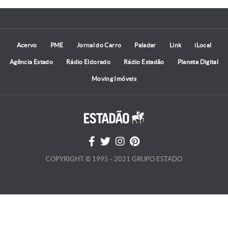
Acervo
PME
Jornal do Carro
Paladar
Link
iLocal
Agência Estado
Rádio Eldorado
Rádio Estadão
Planeta Digital
Moving Imóveis
COPYRIGHT © 1995 - 2021 GRUPO ESTADO