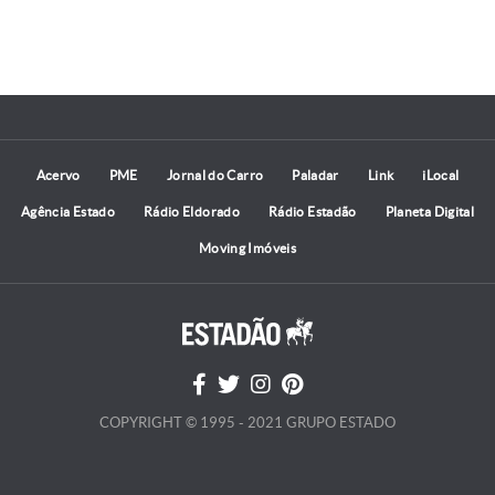
Acervo
PME
Jornal do Carro
Paladar
Link
iLocal
Agência Estado
Rádio Eldorado
Rádio Estadão
Planeta Digital
Moving Imóveis
COPYRIGHT © 1995 - 2021 GRUPO ESTADO