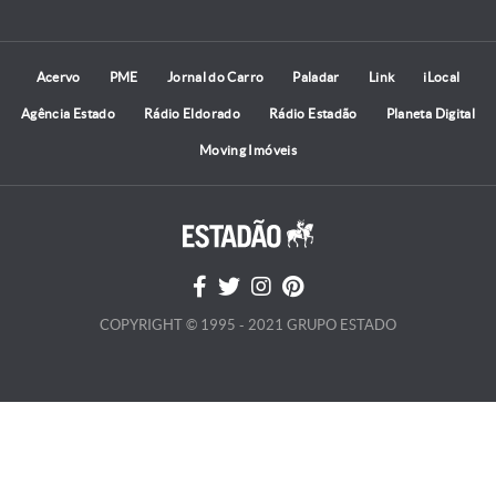
Acervo
PME
Jornal do Carro
Paladar
Link
iLocal
Agência Estado
Rádio Eldorado
Rádio Estadão
Planeta Digital
Moving Imóveis
COPYRIGHT © 1995 - 2021 GRUPO ESTADO