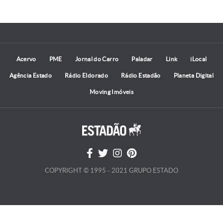
Acervo
PME
Jornal do Carro
Paladar
Link
iLocal
Agência Estado
Rádio Eldorado
Rádio Estadão
Planeta Digital
Moving Imóveis
COPYRIGHT © 1995 - 2021 GRUPO ESTADO