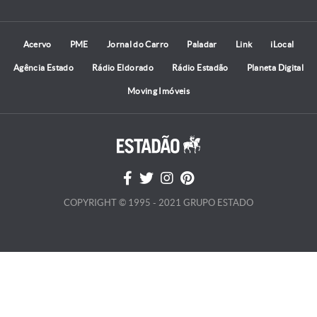
Acervo
PME
Jornal do Carro
Paladar
Link
iLocal
Agência Estado
Rádio Eldorado
Rádio Estadão
Planeta Digital
Moving Imóveis
COPYRIGHT © 1995 - 2021 GRUPO ESTADO