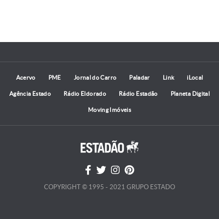
Acervo
PME
Jornal do Carro
Paladar
Link
iLocal
Agência Estado
Rádio Eldorado
Rádio Estadão
Planeta Digital
Moving Imóveis
COPYRIGHT © 1995 - 2021 GRUPO ESTADO