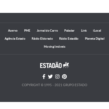
Acervo
PME
Jornal do Carro
Paladar
Link
iLocal
Agência Estado
Rádio Eldorado
Rádio Estadão
Planeta Digital
Moving Imóveis
COPYRIGHT © 1995 - 2021 GRUPO ESTADO