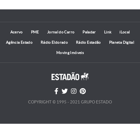
Acervo
PME
Jornal do Carro
Paladar
Link
iLocal
Agência Estado
Rádio Eldorado
Rádio Estadão
Planeta Digital
Moving Imóveis
COPYRIGHT © 1995 - 2021 GRUPO ESTADO