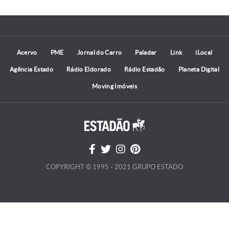
Acervo
PME
Jornal do Carro
Paladar
Link
iLocal
Agência Estado
Rádio Eldorado
Rádio Estadão
Planeta Digital
Moving Imóveis
COPYRIGHT © 1995 - 2021 GRUPO ESTADO