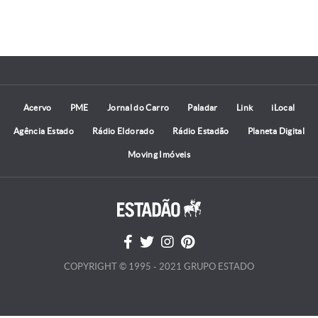
Acervo
PME
Jornal do Carro
Paladar
Link
iLocal
Agência Estado
Rádio Eldorado
Rádio Estadão
Planeta Digital
Moving Imóveis
COPYRIGHT © 1995 - 2021 GRUPO ESTADO