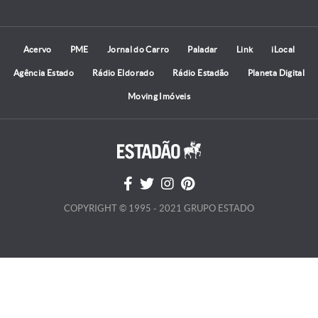
Acervo
PME
Jornal do Carro
Paladar
Link
iLocal
Agência Estado
Rádio Eldorado
Rádio Estadão
Planeta Digital
Moving Imóveis
COPYRIGHT © 1995 - 2021 GRUPO ESTADO