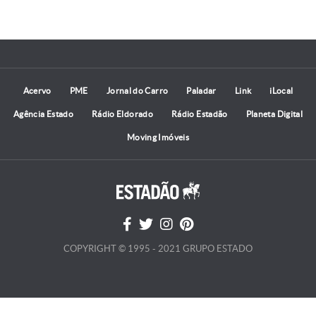
Acervo
PME
Jornal do Carro
Paladar
Link
iLocal
Agência Estado
Rádio Eldorado
Rádio Estadão
Planeta Digital
Moving Imóveis
COPYRIGHT © 1995 - 2021 GRUPO ESTADO